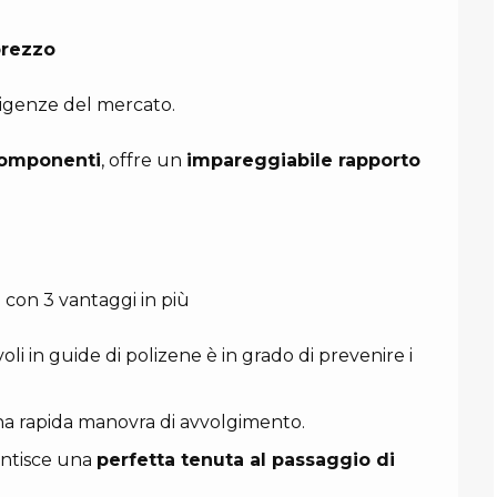
prezzo
esigenze del mercato.
 componenti
, offre un
impareggiabile rapporto
a con 3 vantaggi in più
oli in guide di polizene è in grado di prevenire i
una rapida manovra di avvolgimento.
antisce una
perfetta tenuta al passaggio di