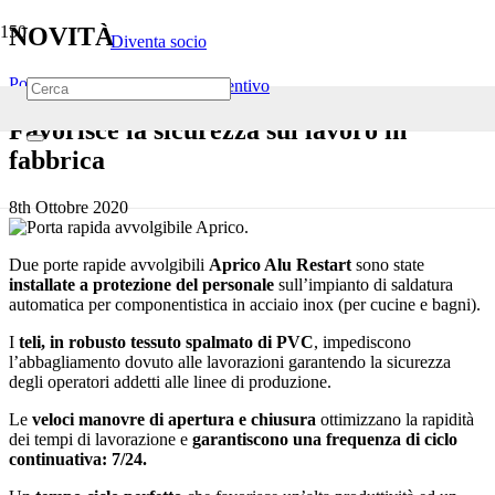
NOVITÀ
Diventa socio
Porte rapide
Richiedi un preventivo
Favorisce la sicurezza sul lavoro in
fabbrica
8th Ottobre 2020
Due porte rapide avvolgibili
Aprico Alu Restart
sono state
installate a protezione del personale
sull’impianto di saldatura
automatica per componentistica in acciaio inox (per cucine e bagni).
I
teli, in robusto tessuto spalmato di PVC
, impediscono
l’abbagliamento dovuto alle lavorazioni garantendo la sicurezza
degli operatori addetti alle linee di produzione.
Le
veloci manovre di apertura e chiusura
ottimizzano la rapidità
dei tempi di lavorazione e
garantiscono una frequenza di ciclo
continuativa: 7/24.