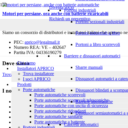
Diventa socio
Portoni industriali
Motori per persiane, ora anche con batterie ricaricabili
Richiedi un preventivo
Portoni sezionali industriali
Siamo un consorzio di distributori e installatori italiani che operano 
Portoni industriali a libro
PEC:
aprico@legalmail.it
Portoni a libro scorrevoli
Numero REA: VE – 402647
Partita IVA: 04336190279
Barriere e dissuasori automatici
Dove siamo
Chi siamo
Sbarre manuali
Installatori APRICO
Trova installatore
Trova l'installatore più vicino
Dissuasori automatici a caten
I soci APRICO
Prodotti
Porte automatiche
I nostri ingressi automatici
Dissuasori blindati a scompa
Porte automatiche scorrevoli
Porte automatiche scorrevoli telescopiche
Barriere automatiche
Porte Automatiche
Porte automatiche con uscita di sicurezza
Portoni Industriali
Porte automatiche ridondanti
Dissuasori Automatici
Dissuasori semiautomatici a 
Porte automatiche sanitarie
Porte per garage
Porte automatiche a battente
Automazioni per porte e serramenti
Cancelli automatici
Portoni industriali
Porte Rapide