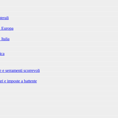
terali
ea Europa
iù vicino a te.
 Italia
ica
 e serramenti scorrevoli
ri e imposte a battente
y
|
Cookie Policy
|
Videocomp Web Agency