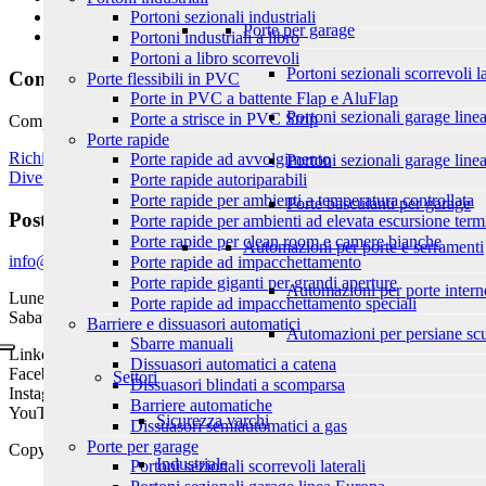
Portoni sezionali industriali
Porte in PVC
Porte per garage
Cancelli Automatici
Portoni industriali a libro
Portoni a libro scorrevoli
Portoni sezionali scorrevoli la
Contatti
Porte flessibili in PVC
Porte in PVC a battente Flap e AluFlap
Portoni sezionali garage lin
Porte a strisce in PVC Strip
Compila il modulo di richiesta e ti indirizzeremo verso il distributore p
Porte rapide
Richiedi un preventivo
Porte rapide ad avvolgimento
Portoni sezionali garage linea
Diventa socio
Porte rapide autoriparabili
Porte rapide per ambienti a temperatura controllata
Porte basculanti per garage
Posta elettronica
Porte rapide per ambienti ad elevata escursione term
Porte rapide per clean room e camere bianche
Automazioni per porte e serramenti
info@aprico.com
Porte rapide ad impacchettamento
Porte rapide giganti per grandi aperture
Automazioni per porte interne
Lunedì - Venerdì, dalle 8:00 alle 19:00
Porte rapide ad impacchettamento speciali
Sabato/Domenica chiuso
Barriere e dissuasori automatici
Automazioni per persiane scu
Sbarre manuali
LinkedIn
Dissuasori automatici a catena
Facebook
Settori
Dissuasori blindati a scomparsa
Instagram
Barriere automatiche
YouTube
Sicurezza varchi
Dissuasori semiautomatici a gas
Porte per garage
Copyright 2025 | Ogni diritto riservato |
Area riservata
|
Privacy Polic
Industriale
Portoni sezionali scorrevoli laterali